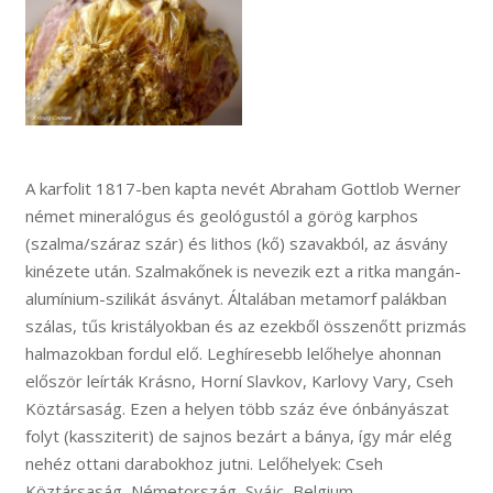
A karfolit 1817-ben kapta nevét Abraham Gottlob Werner
német mineralógus és geológustól a görög karphos
(szalma/száraz szár) és lithos (kő) szavakból, az ásvány
kinézete után. Szalmakőnek is nevezik ezt a ritka mangán-
alumínium-szilikát ásványt. Általában metamorf palákban
szálas, tűs kristályokban és az ezekből összenőtt prizmás
halmazokban fordul elő. Leghíresebb lelőhelye ahonnan
először leírták Krásno, Horní Slavkov, Karlovy Vary, Cseh
Köztársaság. Ezen a helyen több száz éve ónbányászat
folyt (kassziterit) de sajnos bezárt a bánya, így már elég
nehéz ottani darabokhoz jutni. Lelőhelyek: Cseh
Köztársaság, Németország, Svájc, Belgium,