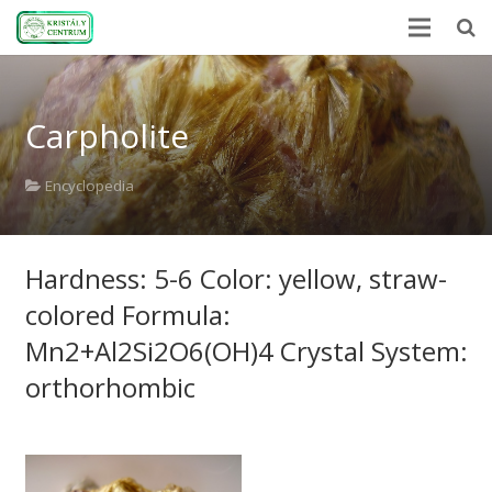
Home
Carpholite
Encyclopedia
Mineral Power
Encyclopedia
News
Hardness: 5-6 Color: yellow, straw-
Stones
colored Formula:
About Us
Mn2+Al2Si2O6(OH)4 Crystal System:
Contact us
orthorhombic
Webshop
HU