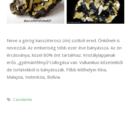
Neve a görög kassziterosz (ón) szóból ered. Ónkőnek is
nevezzük. Az emberiség több ezer éve bányássza. Az ón
ércásványa, közel 80% ónt tartalmaz. Kristálylapjainak
erős „gyémántfényű”csillogása van. Vulkanikus kőzetekből
de torlatokból is bányásszák. Főbb lelőhelyei Kína,
Malajzia, Indonézia, Bolívia.
Cassiterite