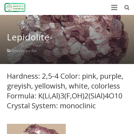
Home
Lepidolite
Encyclopedia
Mineral Power
Encyclopedia
News
Hardness: 2,5-4 Color: pink, purple,
Stones
greyish, yellowish, white, colorless
About Us
Formula: K(Li,Al)3(F,OH)2(SiAl)4O10
Contact us
Crystal System: monoclinic
Webshop
HU