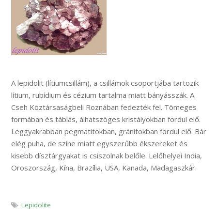
A lepidolit (lítiumcsillám), a csillámok csoportjába tartozik
lítium, rubídium és cézium tartalma miatt bányásszák. A
Cseh Köztársaságbeli Roznában fedezték fel. Tömeges
formában és táblás, álhatszöges kristályokban fordul elő.
Leggyakrabban pegmatitokban, gránitokban fordul elő. Bár
elég puha, de színe miatt egyszerűbb ékszereket és
kisebb dísztárgyakat is csiszolnak belőle. Lelőhelyei India,
Oroszország, Kína, Brazília, USA, Kanada, Madagaszkár.
Lepidolite