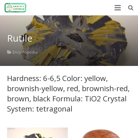
Home
Rutile
Encyclopedia
Mineral Power
Encyclopedia
News
Hardness: 6-6,5 Color: yellow,
Stones
brownish-yellow, red, brownish-red,
About Us
brown, black Formula: TiO2 Crystal
Contact us
System: tetragonal
Webshop
HU