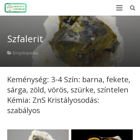
Home
Szfalerit
Encyclopedia
Mineral Power
Encyclopedia
News
Keménység: 3-4 Szín: barna, fekete,
Stones
sárga, zöld, vörös, szürke, színtelen
About Us
Kémia: ZnS Kristályosodás:
Contact us
szabályos
Webshop
HU