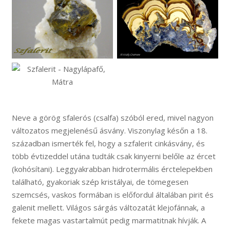
Neve a görög sfalerós (csalfa) szóból ered, mivel nagyon
változatos megjelenésű ásvány. Viszonylag későn a 18.
században ismerték fel, hogy a szfalerit cinkásvány, és
több évtizeddel utána tudták csak kinyerni belőle az ércet
(kohósítani). Leggyakrabban hidrotermális érctelepekben
található, gyakoriak szép kristályai, de tömegesen
szemcsés, vaskos formában is előfordul általában pirit és
galenit mellett. Világos sárgás változatát klejofánnak, a
fekete magas vastartalmút pedig marmatitnak hívják. A