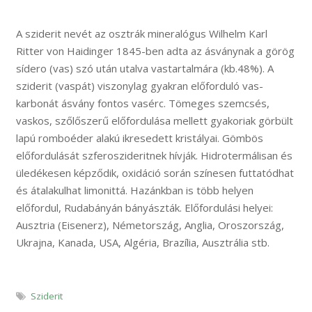
A sziderit nevét az osztrák mineralógus Wilhelm Karl
Ritter von Haidinger 1845-ben adta az ásványnak a görög
sídero (vas) szó után utalva vastartalmára (kb.48%). A
sziderit (vaspát) viszonylag gyakran előforduló vas-
karbonát ásvány fontos vasérc. Tömeges szemcsés,
vaskos, szőlőszerű előfordulása mellett gyakoriak görbült
lapú romboéder alakú ikresedett kristályai. Gömbös
előfordulását szferoszideritnek hívják. Hidrotermálisan és
üledékesen képződik, oxidáció során színesen futtatódhat
és átalakulhat limonittá. Hazánkban is több helyen
előfordul, Rudabányán bányászták. Előfordulási helyei:
Ausztria (Eisenerz), Németország, Anglia, Oroszország,
Ukrajna, Kanada, USA, Algéria, Brazília, Ausztrália stb.
Sziderit