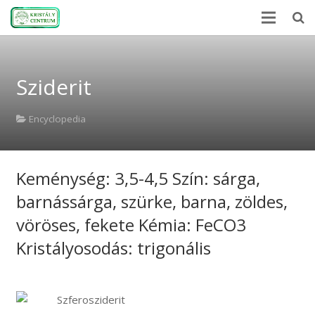
Home
Sziderit
Encyclopedia
Mineral Power
Encyclopedia
News
Keménység: 3,5-4,5 Szín: sárga,
Stones
barnássárga, szürke, barna, zöldes,
About Us
vöröses, fekete Kémia: FeCO3
Contact us
Kristályosodás: trigonális
Webshop
HU