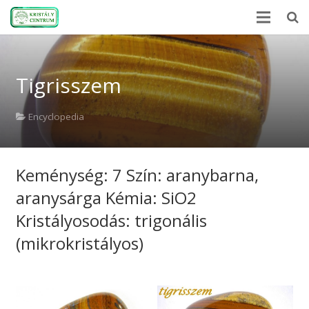
Home
Tigrisszem
Encyclopedia
Mineral Power
Encyclopedia
News
Keménység: 7 Szín: aranybarna,
Stones
aranysárga Kémia: SiO2
About Us
Kristályosodás: trigonális
Contact us
(mikrokristályos)
Webshop
HU