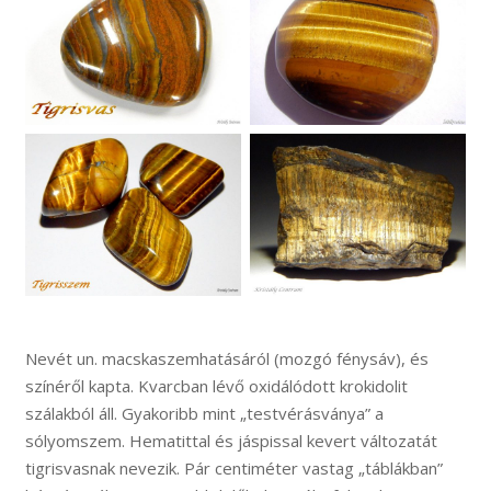
Nevét un. macskaszemhatásáról (mozgó fénysáv), és
színéről kapta. Kvarcban lévő oxidálódott krokidolit
szálakból áll. Gyakoribb mint „testvérásványa” a
sólyomszem. Hematittal és jáspissal kevert változatát
tigrisvasnak nevezik. Pár centiméter vastag „táblákban”