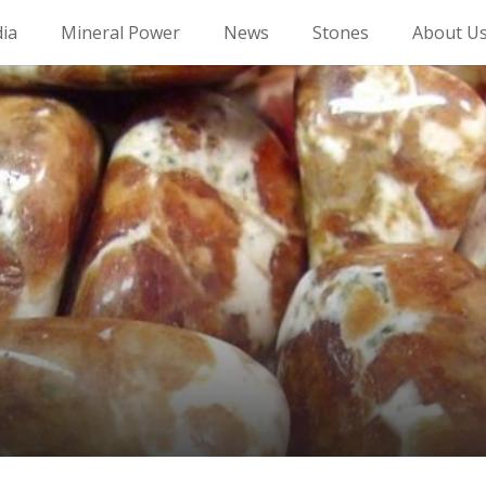
dia
Mineral Power
News
Stones
About U