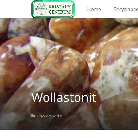
Home
Encyclope
Wollastonit
Encyclopedia