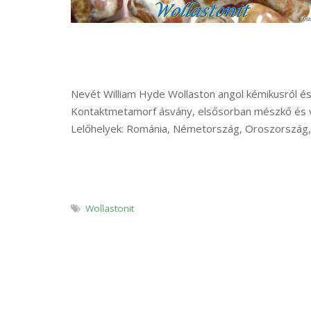
Nevét William Hyde Wollaston angol kémikusról és m
Kontaktmetamorf ásvány, elsősorban mészkő és vulk
Lelőhelyek: Románia, Németország, Oroszország, O
Wollastonit