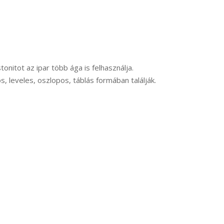
onitot az ipar több ága is felhasználja.
 leveles, oszlopos, táblás formában találják.