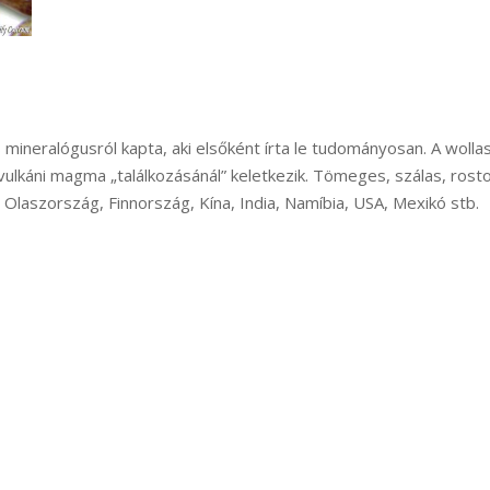
ineralógusról kapta, aki elsőként írta le tudományosan. A wollast
áni magma „találkozásánál” keletkezik. Tömeges, szálas, rostos,
laszország, Finnország, Kína, India, Namíbia, USA, Mexikó stb.