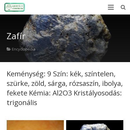
Home
Zafír
Encyclopedia
Mineral Power
Encyclopedia
News
Keménység: 9 Szín: kék, színtelen,
Stones
szürke, zöld, sárga, rózsaszín, ibolya,
About Us
fekete Kémia: Al2O3 Kristályosodás:
Contact us
trigonális
Webshop
HU