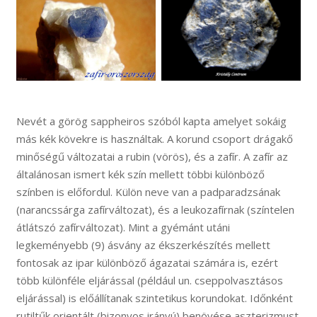
Nevét a görög sappheiros szóból kapta amelyet sokáig
más kék kövekre is használtak. A korund csoport drágakő
minőségű változatai a rubin (vörös), és a zafír. A zafír az
általánosan ismert kék szín mellett többi különböző
színben is előfordul. Külön neve van a padparadzsának
(narancssárga zafírváltozat), és a leukozafírnak (színtelen
átlátszó zafírváltozat). Mint a gyémánt utáni
legkeményebb (9) ásvány az ékszerkészítés mellett
fontosak az ipar különböző ágazatai számára is, ezért
több különféle eljárással (például un. cseppolvasztásos
eljárással) is előállítanak szintetikus korundokat. Időnként
rutiltűk orientált (bizonyos irányú) benövése aszterizmust