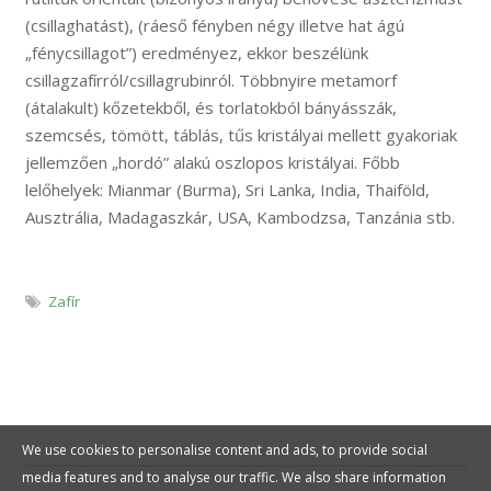
(csillaghatást), (ráeső fényben négy illetve hat ágú
„fénycsillagot”) eredményez, ekkor beszélünk
csillagzafírról/csillagrubinról. Többnyire metamorf
(átalakult) kőzetekből, és torlatokból bányásszák,
szemcsés, tömött, táblás, tűs kristályai mellett gyakoriak
jellemzően „hordó” alakú oszlopos kristályai. Főbb
lelőhelyek: Mianmar (Burma), Sri Lanka, India, Thaiföld,
Ausztrália, Madagaszkár, USA, Kambodzsa, Tanzánia stb.
Zafír
We use cookies to personalise content and ads, to provide social
media features and to analyse our traffic. We also share information