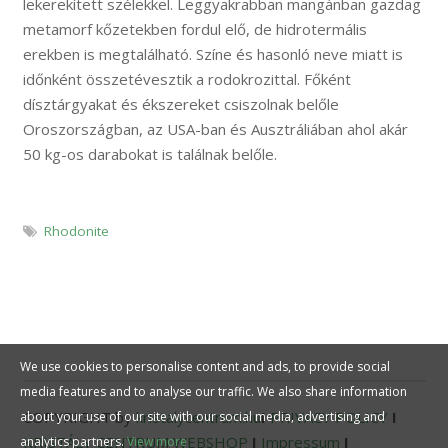
lekerekített szélekkel. Leggyakrabban mangánban gazdag
metamorf kőzetekben fordul elő, de hidrotermális
erekben is megtalálható. Színe és hasonló neve miatt is
időnként összetévesztik a rodokrozittal. Főként
dísztárgyakat és ékszereket csiszolnak belőle
Oroszországban, az USA-ban és Ausztráliában ahol akár
50 kg-os darabokat is találnak belőle.
Rhodonite
We use cookies to personalise content and ads, to provide social
media features and to analyse our traffic. We also share information
COPYRIGHT by
kristalycentrum.hu
I
PRIVACY POLICY
I
about your use of our site with our social media, advertising and
KRISTÁLY CENTRUM WEBSHOP
I
Impressum
I
analytics partners.
View more