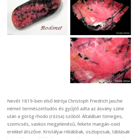
Nevét 1819-ben első leírója Christoph Friedrich Jasche
német természettudós és gyűjtő adta az ásvány színe
után a görög rhodo (rózsa) szóból. Általában tömeges,
szemcsés, vaskos megjelenésű, fekete mangán-oxid
erekkel átszőve. Kristályai ritkábbak, oszloposak, táblásak