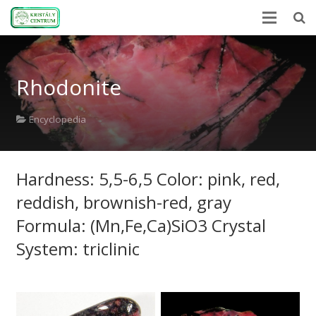
Home
Rhodonite
Encyclopedia
Mineral Power
Encyclopedia
News
Hardness: 5,5-6,5 Color: pink, red,
Stones
reddish, brownish-red, gray
About Us
Formula: (Mn,Fe,Ca)SiO3 Crystal
Contact us
System: triclinic
Webshop
HU