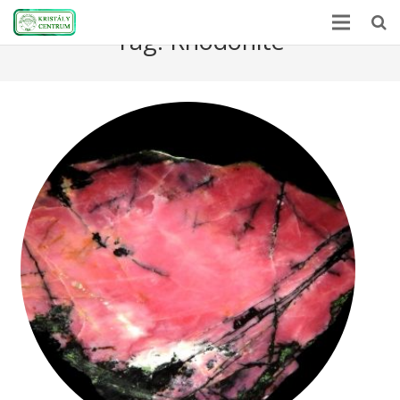
Tag:
Rhodonite
Home
Encyclopedia
Mineral Power
News
Stones
About Us
Contact us
Webshop
HU