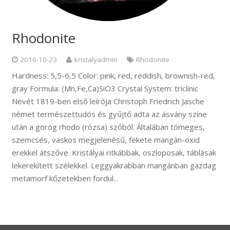
Rhodonite
2016-10-23
kristalyadmin
Rhodonite
Hardness: 5,5-6,5 Color: pink, red, reddish, brownish-red,
gray Formula: (Mn,Fe,Ca)SiO3 Crystal System: triclinic
Nevét 1819-ben első leírója Christoph Friedrich Jasche
német természettudós és gyűjtő adta az ásvány színe
után a görög rhodo (rózsa) szóból. Általában tömeges,
szemcsés, vaskos megjelenésű, fekete mangán-oxid
erekkel átszőve. Kristályai ritkábbak, oszloposak, táblásak
lekerekített szélekkel. Leggyakrabban mangánban gazdag
metamorf kőzetekben fordul...