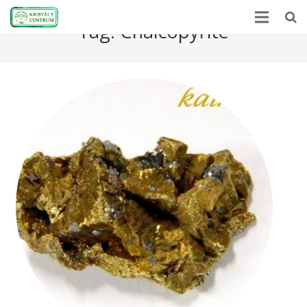
Tag:
Chalcopyrite
Home
Encyclopedia
Mineral Power
News
Stones
About Us
Contact us
Webshop
HU