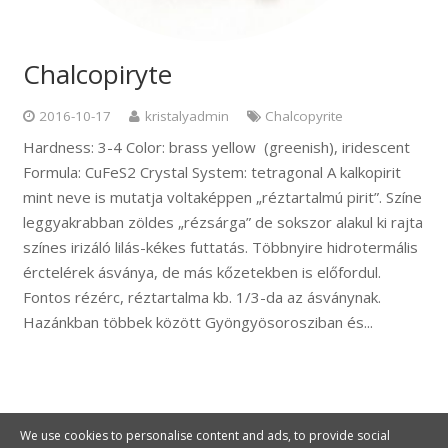
Chalcopiryte
2016-10-17
kristalyadmin
Chalcopyrite
Hardness: 3-4 Color: brass yellow (greenish), iridescent
Formula: CuFeS2 Crystal System: tetragonal A kalkopirit
mint neve is mutatja voltaképpen „réztartalmú pirit”. Színe
leggyakrabban zöldes „rézsárga” de sokszor alakul ki rajta
színes irizáló lilás-kékes futtatás. Többnyire hidrotermális
érctelérek ásványa, de más kőzetekben is előfordul.
Fontos rézérc, réztartalma kb. 1/3-da az ásványnak.
Hazánkban többek között Gyöngyösorosziban és...
We use cookies to personalise content and ads, to provide social