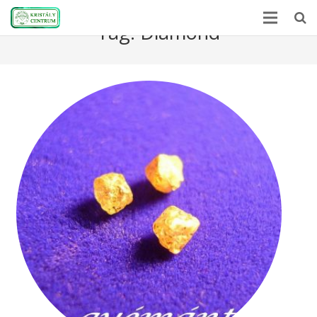
Tag:
Diamond
Home
Encyclopedia
Mineral Power
News
Stones
About Us
Contact us
Webshop
HU