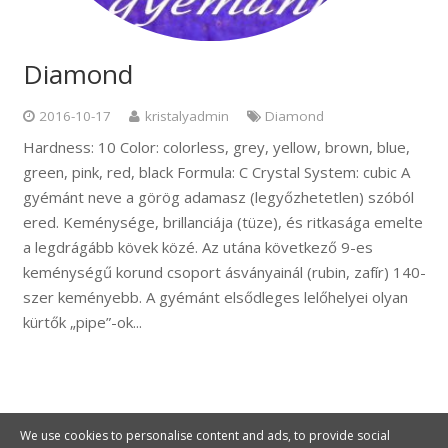
Diamond
2016-10-17
kristalyadmin
Diamond
Hardness: 10 Color: colorless, grey, yellow, brown, blue,
green, pink, red, black Formula: C Crystal System: cubic A
gyémánt neve a görög adamasz (legyőzhetetlen) szóból
ered. Keménysége, brillanciája (tüze), és ritkasága emelte
a legdrágább kövek közé. Az utána következő 9-es
keménységű korund csoport ásványainál (rubin, zafír) 140-
szer keményebb. A gyémánt elsődleges lelőhelyei olyan
kürtők „pipe”-ok...
We use cookies to personalise content and ads, to provide social