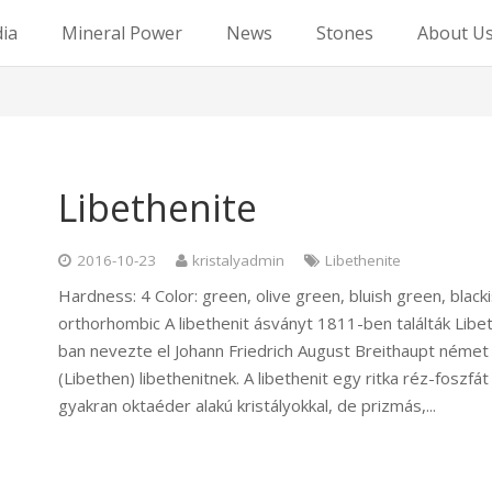
dia
Mineral Power
News
Stones
About U
Libethenite
2016-10-23
kristalyadmin
Libethenite
Hardness: 4 Color: green, olive green, bluish green, bla
orthorhombic A libethenit ásványt 1811-ben találták Libe
ban nevezte el Johann Friedrich August Breithaupt német
(Libethen) libethenitnek. A libethenit egy ritka réz-fosz
gyakran oktaéder alakú kristályokkal, de prizmás,...