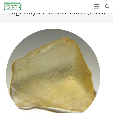
Tag:
Libyan Desert Glass (LDG)
Home
Encyclopedia
Mineral Power
News
Stones
About Us
Contact us
Webshop
HU