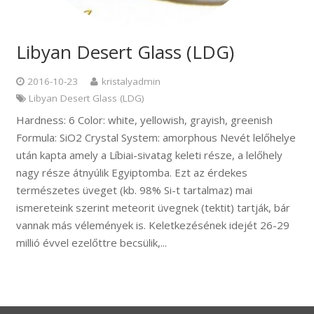
Libyan Desert Glass (LDG)
2016-10-23
kristalyadmin
Libyan Desert Glass (LDG)
Hardness: 6 Color: white, yellowish, grayish, greenish
Formula: SiO2 Crystal System: amorphous Nevét lelőhelye
után kapta amely a Líbiai-sivatag keleti része, a lelőhely
nagy része átnyúlik Egyiptomba. Ezt az érdekes
természetes üveget (kb. 98% Si-t tartalmaz) mai
ismereteink szerint meteorit üvegnek (tektit) tartják, bár
vannak más vélemények is. Keletkezésének idejét 26-29
millió évvel ezelőttre becsülik,...