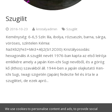
Szugilit
2016-10-23
kristalyadmin
Szugilit
Keménység: 6-6,5 Szín: lila, ibolya, rózsaszín, barna, sárga,
vöröses, színtelen Kémia:
Na3Kli2(Fe3+Mn3+Al)2(Si12O30) Kristályosodás:
hexagonális A szugilit nevét 1976-ban kapta az első leírója
emlékére amely a japán Ken-ichi Sugi nevéből, és a görög
kő (lithos) szavakból áll. 1944-ben a japán olajkutató Ken-
ichi Sugi, Iwagi szigetén (Japán) fedezte fel és írta le a
szugilitet, de ezek apró...
We use cookies to personalise content and ads, to provide social