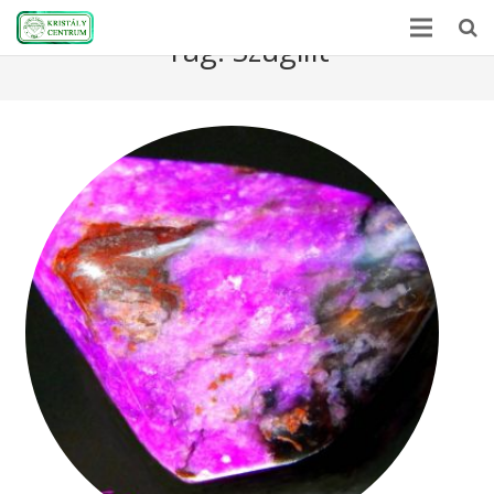
Tag:
Szugilit
Home
Encyclopedia
Mineral Power
News
Stones
About Us
Contact us
Webshop
HU