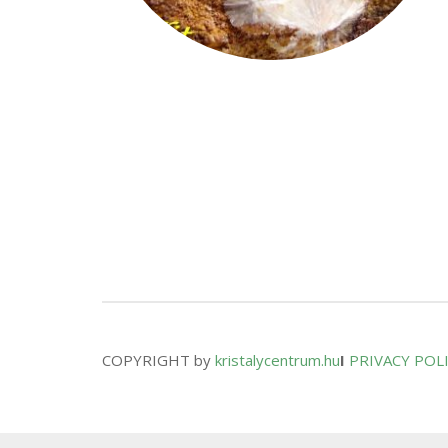
COPYRIGHT by
kristalycentrum.hu
I
PRIVACY POL