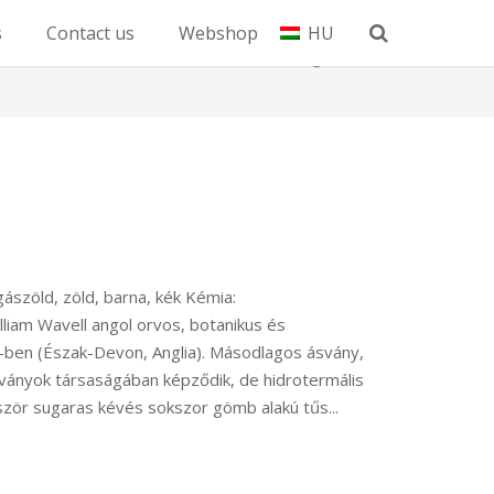
s
Contact us
Webshop
HU
Home
Tag: Wavellit
gászöld, zöld, barna, kék Kémia:
iam Wavell angol orvos, botanikus és
h-ben (Észak-Devon, Anglia). Másodlagos ásvány,
ványok társaságában képződik, de hidrotermális
bször sugaras kévés sokszor gömb alakú tűs...