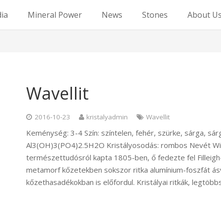
dia
Mineral Power
News
Stones
About U
Wavellit
2016-10-23
kristalyadmin
Wavellit
Keménység: 3-4 Szín: színtelen, fehér, szürke, sárga, sár
Al3(OH)3(PO4)2.5H2O Kristályosodás: rombos Nevét Will
természettudósról kapta 1805-ben, ő fedezte fel Filleig
metamorf kőzetekben sokszor ritka alumínium-foszfát ás
kőzethasadékokban is előfordul. Kristályai ritkák, legtöb