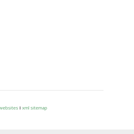
websites
I
xml sitemap